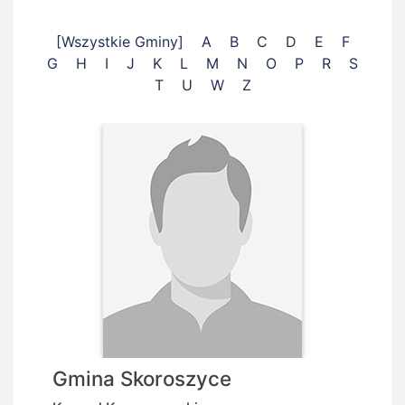
[Wszystkie Gminy]
A
B
C
D
E
F
G
H
I
J
K
L
M
N
O
P
R
S
T
U
W
Z
Gmina Skoroszyce