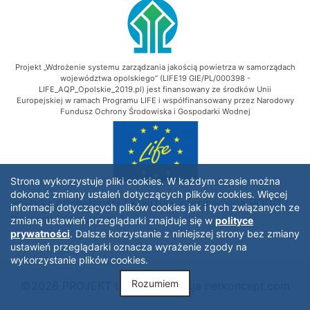
Projekt „Wdrożenie systemu zarządzania jakością powietrza w samorządach
województwa opolskiego” (LIFE19 GIE/PL/000398 -
LIFE_AQP_Opolskie_2019.pl) jest finansowany ze środków Unii
Europejskiej w ramach Programu LIFE i współfinansowany przez Narodowy
Fundusz Ochrony Środowiska i Gospodarki Wodnej
Strona wykorzystuje pliki cookies. W każdym czasie można
dokonać zmiany ustaleń dotyczących plików cookies. Więcej
Polityka prywatności
|
Klauzula informacyjna RODO
|
informacji dotyczących plików cookies jak i tych związanych ze
Deklaracja dostępności
zmianą ustawień przeglądarki znajduje się w
polityce
prywatności
. Dalsze korzystanie z niniejszej strony bez zmiany
ustawień przeglądarki oznacza wyrażenie zgody na
wykorzystanie plików cookies.
Rozumiem
©2026 PROJEKT LIFE - Realizacja
netkoncept.com