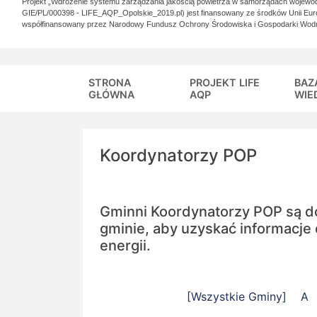
Projekt „Wdrożenie systemu zarządzania jakością powietrza w samorządach wojewó
GIE/PL/000398 - LIFE_AQP_Opolskie_2019.pl) jest finansowany ze środków Unii Eur
współfinansowany przez Narodowy Fundusz Ochrony Środowiska i Gospodarki Wod
STRONA
PROJEKT LIFE
BAZ
GŁÓWNA
AQP
WIE
Koordynatorzy POP
Gminni Koordynatorzy POP są d
gminie, aby uzyskać informacje 
energii.
[Wszystkie Gminy]
A