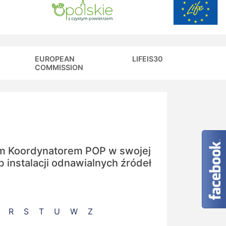
EUROPEAN
LIFEIS30
COMMISSION
ym Koordynatorem POP w swojej
 instalacji odnawialnych źródeł
R
S
T
U
W
Z