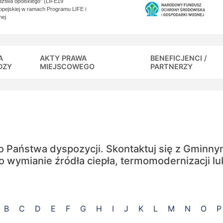
dztwa opolskiego” (LIFE19
opejskiej w ramach Programu LIFE i
nej
A
AKTY PRAWA
BENEFICJENCI /
DZY
MIEJSCOWEGO
PARTNERZY
o Państwa dyspozycji. Skontaktuj się z Gminn
o wymianie źródła ciepła, termomodernizacji lub
B
C
D
E
F
G
H
I
J
K
L
M
N
O
P