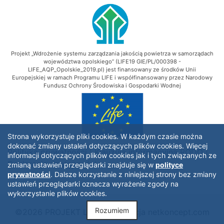
Projekt „Wdrożenie systemu zarządzania jakością powietrza w samorządach
województwa opolskiego” (LIFE19 GIE/PL/000398 -
LIFE_AQP_Opolskie_2019.pl) jest finansowany ze środków Unii
Europejskiej w ramach Programu LIFE i współfinansowany przez Narodowy
Fundusz Ochrony Środowiska i Gospodarki Wodnej
Strona wykorzystuje pliki cookies. W każdym czasie można
dokonać zmiany ustaleń dotyczących plików cookies. Więcej
Polityka prywatności
|
Klauzula informacyjna RODO
|
informacji dotyczących plików cookies jak i tych związanych ze
Deklaracja dostępności
zmianą ustawień przeglądarki znajduje się w
polityce
prywatności
. Dalsze korzystanie z niniejszej strony bez zmiany
ustawień przeglądarki oznacza wyrażenie zgody na
wykorzystanie plików cookies.
Rozumiem
©2026 PROJEKT LIFE - Realizacja
netkoncept.com